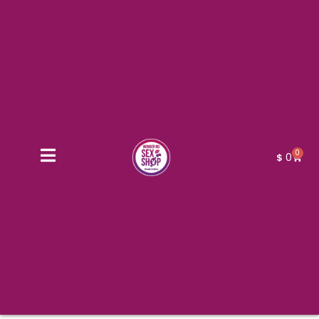
0
0
$