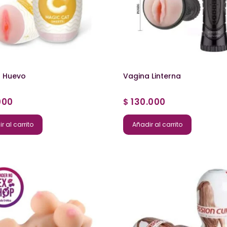
 Huevo
Vagina Linterna
000
130.000
$
r al carrito
Añadir al carrito