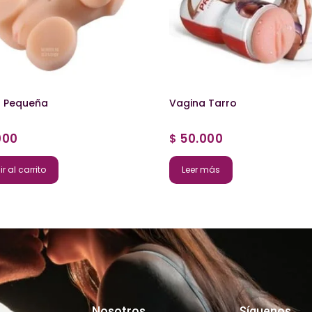
a Pequeña
Vagina Tarro
000
50.000
$
r al carrito
Leer más
Nosotros
Síguenos