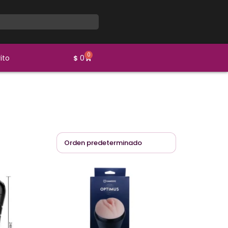
0
ito
0
$