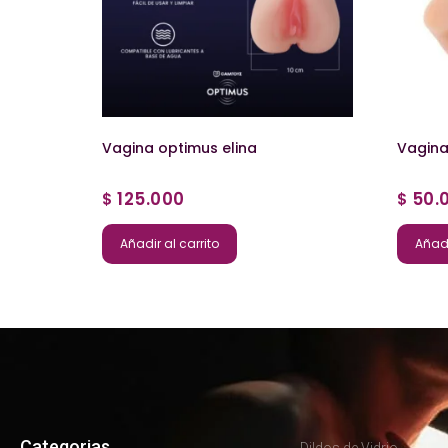
Vagina optimus elina
Vagin
125.000
50.
$
$
Añadir al carrito
Añadi
Categorias
Dildos de Vidrio