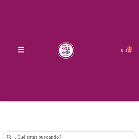
0
0
$