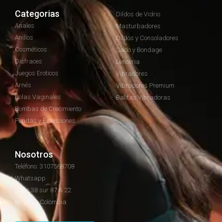
Categorias
Dildos de Vidrio
Anales
Masturbadores
Anillos
Dildos y Consoladores
Cosméticos
Sado y Bondage
Disfraces
Lenceria
Juegos Eroticos
Vibradores
Arnés
Vibradores Premium
Bolas Vaginales
Balitas Vibradoras
Bombas de Crecimiento
Fundas y Extensiones
Nosotros
Teléfono: 3107568708
Whatsapp
Calle 38 sur 87 A 22
Bogotá - Colombia