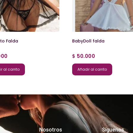
to Falda
BabyDoll falda
000
50.000
$
r al carrito
Añadir al carrito
Nosotros
Síguenos