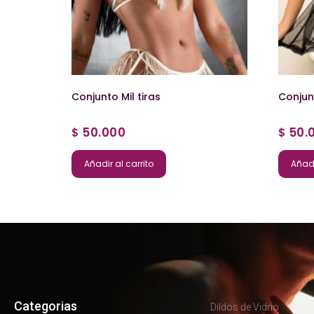
Conjunto Mil tiras
Conjun
50.000
50.
$
$
Añadir al carrito
Añadi
Categorias
Dildos de Vidrio