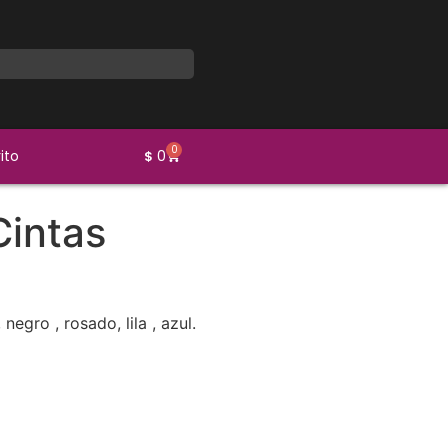
0
ito
0
$
Cintas
negro , rosado, lila , azul.