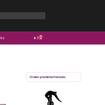
0
ito
0
$