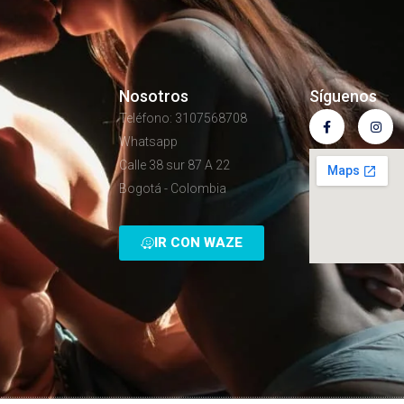
Nosotros
Síguenos
Teléfono: 3107568708
Whatsapp
Calle 38 sur 87 A 22
Bogotá - Colombia
IR CON WAZE