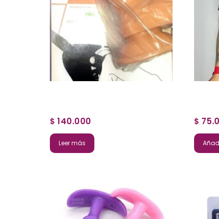
140.000
75.
$
$
Leer más
Añadi