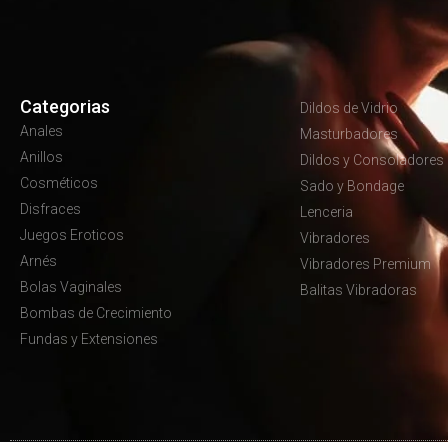
Categorias
Dildos de Vidrio
Anales
Masturbadores
Anillos
Dildos y Consoladores
Cosméticos
Sado y Bondage
Disfraces
Lenceria
Juegos Eroticos
Vibradores
Arnés
Vibradores Premium
Bolas Vaginales
Balitas Vibradoras
Bombas de Crecimiento
Fundas y Extensiones