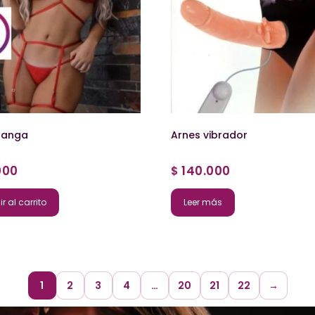
tanga
Arnes vibrador
000
140.000
$
r al carrito
Leer más
1
2
3
4
…
20
21
22
→