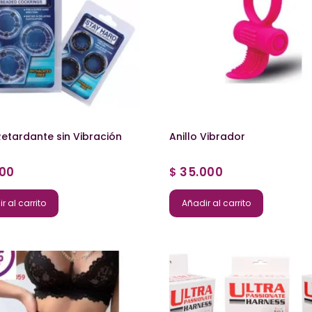
Retardante sin Vibración
Anillo Vibrador
000
35.000
$
r al carrito
Añadir al carrito