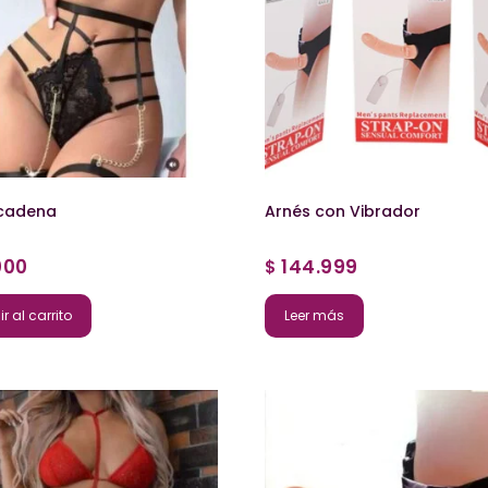
 cadena
Arnés con Vibrador
000
144.999
$
r al carrito
Leer más