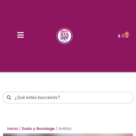
0
0
$
Inicio
/
Sado y Bondage
/ Antifaz