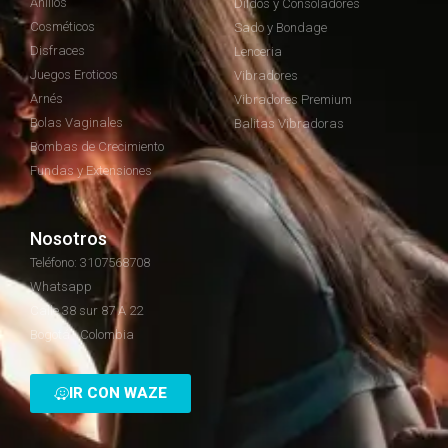
Anillos
Dildos y Consoladores
Cosméticos
Sado y Bondage
Disfraces
Lenceria
Juegos Eroticos
Vibradores
Arnés
Vibradores Premium
Bolas Vaginales
Balitas Vibradoras
Bombas de Crecimiento
Fundas y Extensiones
Nosotros
Teléfono: 3107568708
Whatsapp
Calle 38 sur 87 A 22
Bogotá - Colombia
IR CON WAZE