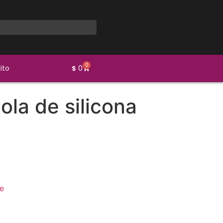
0
ito
0
$
la de silicona
e