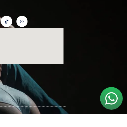
Sitio web hecho con
por vyte.com.co