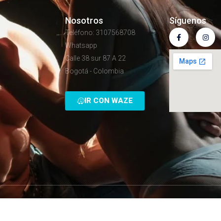
Nosotros
Síguenos
Teléfono: 3107568708
Whatsapp
Calle 38 sur 87 A 22
Bogotá - Colombia
IR CON WAZE