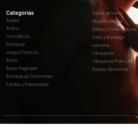
Categorias
Dildos de Vidrio
Anales
Masturbadores
Anillos
Dildos y Consoladores
Cosméticos
Sado y Bondage
Disfraces
Lenceria
Juegos Eroticos
Vibradores
Arnés
Vibradores Premium
Bolas Vaginales
Balitas Vibradoras
Bombas de Crecimiento
Fundas y Extensiones
© Derechos reservados