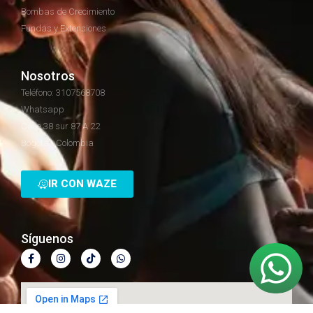
Bombas de Crecimiento
Fundas y Extensiones
Nosotros
Teléfono: 3107568708
Whatsapp
Calle 38 sur 87 A 22
Bogotá - Colombia
IR CON WAZE
Síguenos