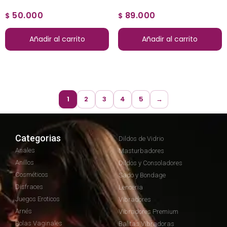
50.000
89.000
$
$
Añadir al carrito
Añadir al carrito
1
2
3
4
5
→
Categorias
Dildos de Vidrio
Anales
Masturbadores
Anillos
Dildos y Consoladores
Cosméticos
Sado y Bondage
Disfraces
Lenceria
Juegos Eroticos
Vibradores
Arnés
Vibradores Premium
Bolas Vaginales
Balitas Vibradoras