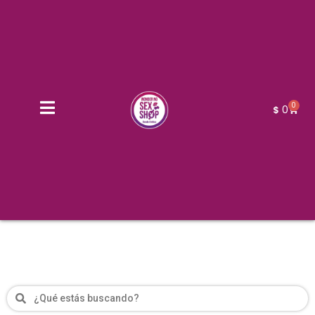
0
0
$