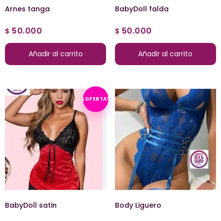
Arnes tanga
BabyDoll falda
50.000
50.000
$
$
Añadir al carrito
Añadir al carrito
¡OFERTA!
BabyDoll satin
Body Liguero