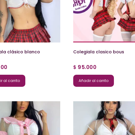
ala clásico blanco
Colegiala clasico bous
000
95.000
$
r al carrito
Añadir al carrito