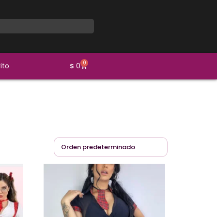
0
ito
0
$