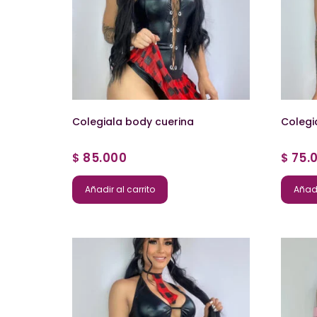
Colegiala body cuerina
Colegi
85.000
75.
$
$
Añadir al carrito
Añadi