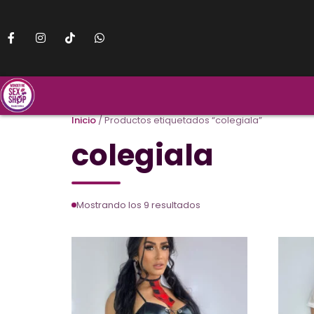
Inicio
/ Productos etiquetados “colegiala”
colegiala
Mostrando los 9 resultados