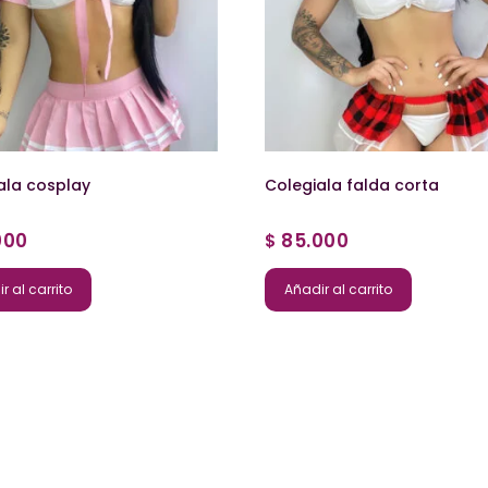
ala cosplay
Colegiala falda corta
000
85.000
$
r al carrito
Añadir al carrito