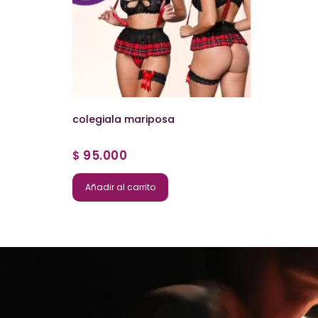
colegiala mariposa
95.000
$
Añadir al carrito