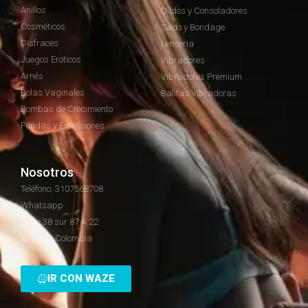
Anillos
Dildos y Consoladores
Cosméticos
Sado y Bondage
Disfraces
Lenceria
Juegos Eroticos
Vibradores
Arnés
Vibradores Premium
Bolas Vaginales
Balitas Vibradoras
Bombas de Crecimiento
Fundas y Extensiones
Nosotros
Teléfono: 3107568708
Whatsapp
Calle 38 sur 87 A 22
Bogotá - Colombia
IR CON WAZE