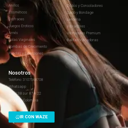
Anillos
Dildos y Consoladores
Cosméticos
Sado y Bondage
Disfraces
Lenceria
Juegos Eroticos
Vibradores
Arnés
Vibradores Premium
Bolas Vaginales
Balitas Vibradoras
Bombas de Crecimiento
Fundas y Extensiones
Nosotros
Teléfono: 3107568708
Whatsapp
Calle 38 sur 87 A 22
Bogotá - Colombia
IR CON WAZE