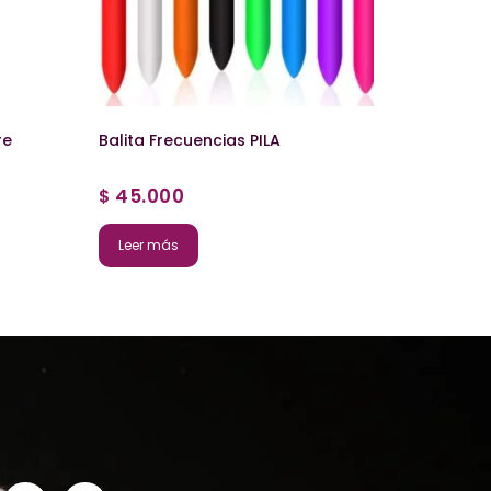
re
Balita Frecuencias PILA
45.000
$
Leer más