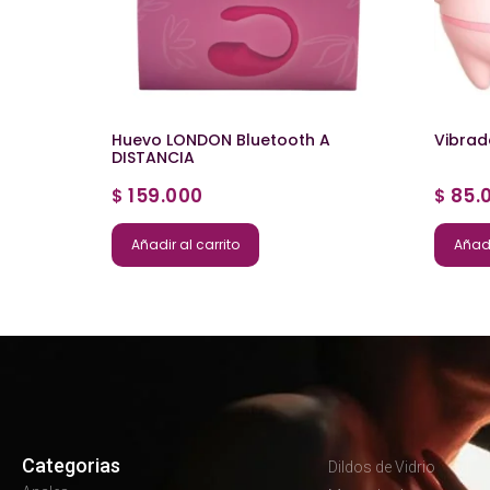
Huevo LONDON Bluetooth A
Vibrad
DISTANCIA
159.000
85.
$
$
Añadir al carrito
Añadi
Categorias
Dildos de Vidrio