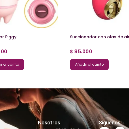
or Piggy
Succionador con olas de ai
000
85.000
$
r al carrito
Añadir al carrito
Nosotros
Síguenos