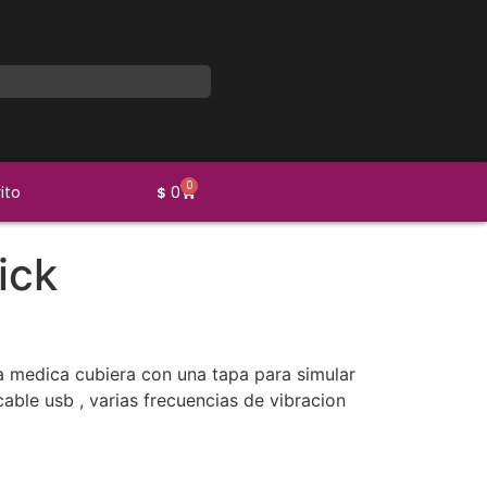
0
ito
0
$
tick
na medica cubiera con una tapa para simular
 cable usb , varias frecuencias de vibracion