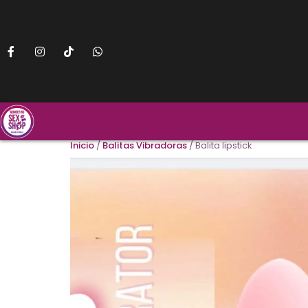
Inicio
/
Balitas Vibradoras
/ Balita lipstick