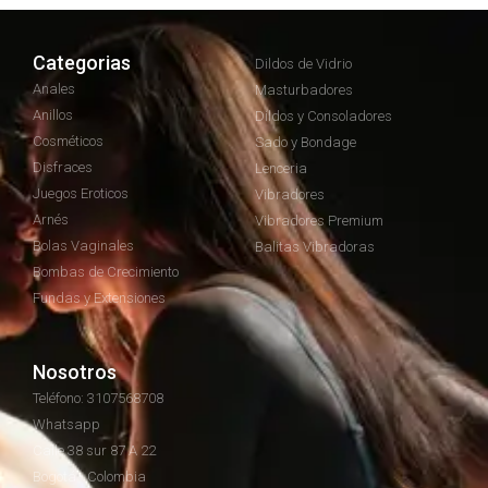
Categorias
Dildos de Vidrio
Anales
Masturbadores
Anillos
Dildos y Consoladores
Cosméticos
Sado y Bondage
Disfraces
Lenceria
Juegos Eroticos
Vibradores
Arnés
Vibradores Premium
Bolas Vaginales
Balitas Vibradoras
Bombas de Crecimiento
Fundas y Extensiones
Nosotros
Teléfono: 3107568708
Whatsapp
Calle 38 sur 87 A 22
Bogotá - Colombia