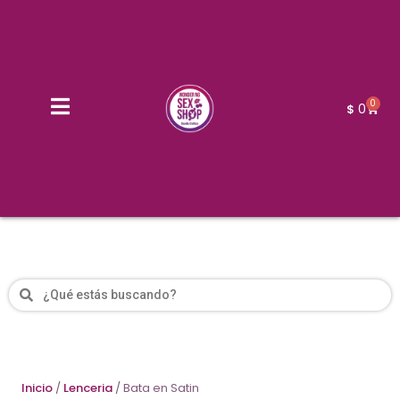
0
0
$
Inicio
/
Lenceria
/ Bata en Satin