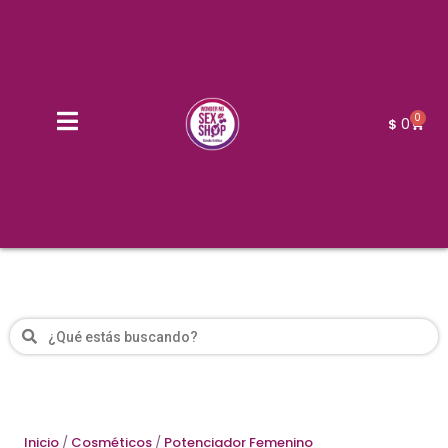
0
0
$
Inicio
/
Cosméticos
/
Potenciador Femenino