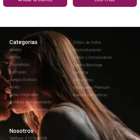
Categorias
Dildos de Vidrio
Anales
Masturbadores
Anillos
Dildos y Consoladores
Cosméticos
Sado y Bondage
Disfraces
Lenceria
Juegos Eroticos
Vibradores
Arnés
Vibradores Premium
Bolas Vaginales
Balitas Vibradoras
Bombas de Crecimiento
Fundas y Extensiones
Nosotros
Teléfono: 3107568708