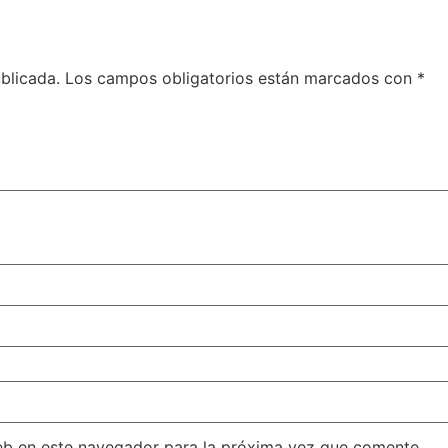
blicada.
Los campos obligatorios están marcados con
*
eb en este navegador para la próxima vez que comente.