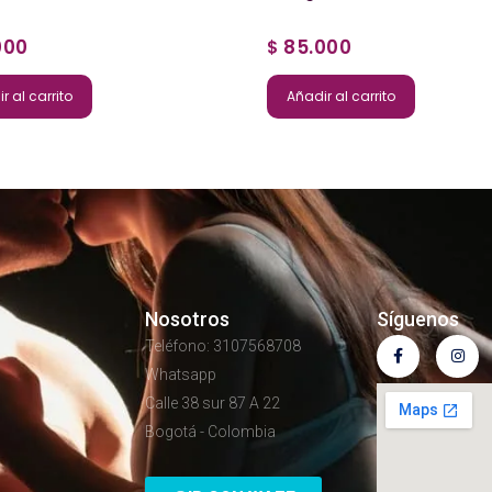
000
85.000
$
r al carrito
Añadir al carrito
Nosotros
Síguenos
Teléfono: 3107568708
Whatsapp
Calle 38 sur 87 A 22
Bogotá - Colombia