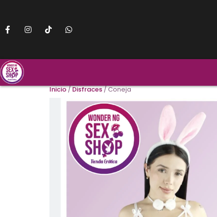
Inicio
/
Disfraces
/ Coneja