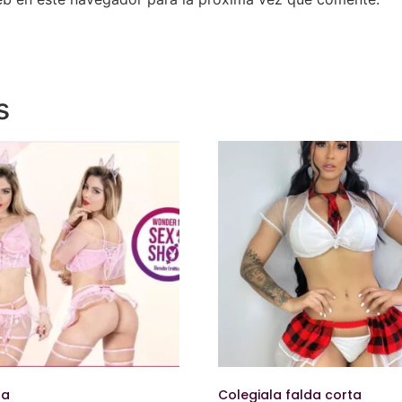
s
sa
Colegiala falda corta