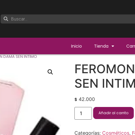
Inicio
Tienda
Carr
 DAMA SEN INTIMO
FEROMON
SEN INTI
42.000
$
Añadir al carrito
Categorías:
Cosméticos
,
F