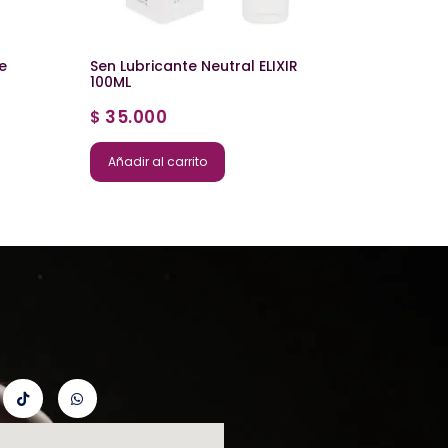
e
Sen Lubricante Neutral ELIXIR
100ML
35.000
$
Añadir al carrito