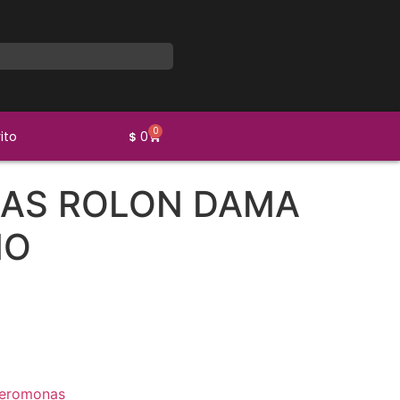
0
ito
0
$
AS ROLON DAMA
MO
eromonas