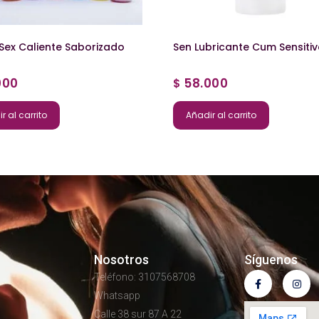
 Sex Caliente Saborizado
Sen Lubricante Cum Sensitiv
000
58.000
$
r al carrito
Añadir al carrito
Nosotros
Síguenos
Teléfono: 3107568708
Whatsapp
Calle 38 sur 87 A 22