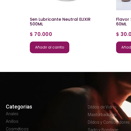
Sen Lubricante Neutral ELIXIR
Flavor
500ML
60ML
70.000
30.
$
$
Añadir al carrito
Añadi
Categorias
Dildos de Vidrio
Anales
Masturbadores
Anillos
Dildos y Consoladores
Cosméticos
Sado y Bondage