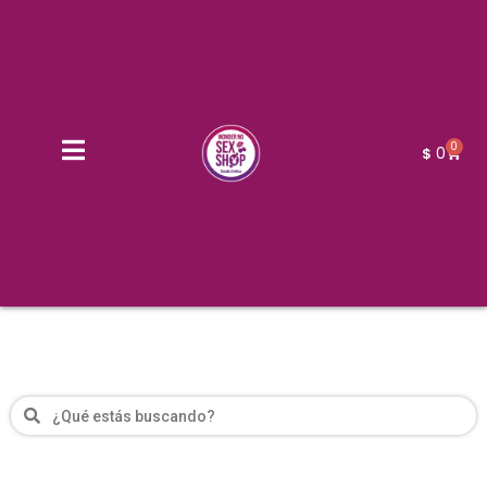
0
0
$