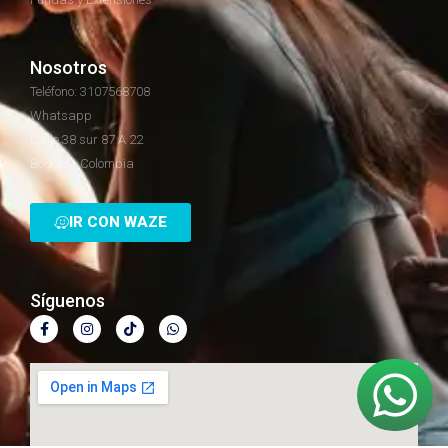
Nosotros
Teléfono: 3107568708
Whatsapp
Calle 38 sur 87 A 22
Bogotá - Colombia
IR CON WAZE
Síguenos