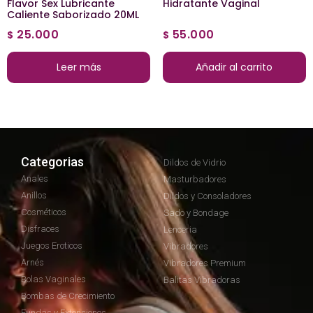
Flavor Sex Lubricante
Hidratante Vaginal
Caliente Saborizado 20ML
25.000
55.000
$
$
Leer más
Añadir al carrito
Categorias
Dildos de Vidrio
Anales
Masturbadores
Anillos
Dildos y Consoladores
Cosméticos
Sado y Bondage
Disfraces
Lenceria
Juegos Eroticos
Vibradores
Arnés
Vibradores Premium
Bolas Vaginales
Balitas Vibradoras
Bombas de Crecimiento
Fundas y Extensiones