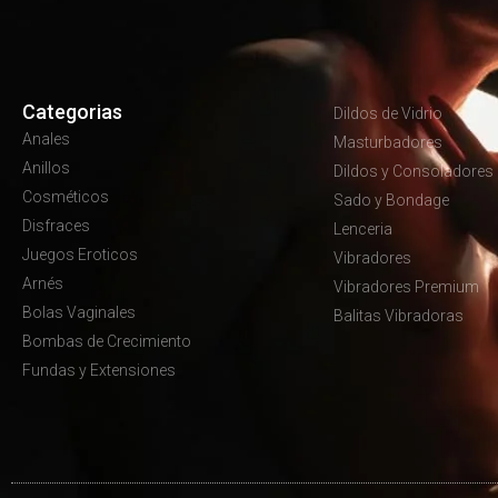
Categorias
Dildos de Vidrio
Anales
Masturbadores
Anillos
Dildos y Consoladores
Cosméticos
Sado y Bondage
Disfraces
Lenceria
Juegos Eroticos
Vibradores
Arnés
Vibradores Premium
Bolas Vaginales
Balitas Vibradoras
Bombas de Crecimiento
Fundas y Extensiones