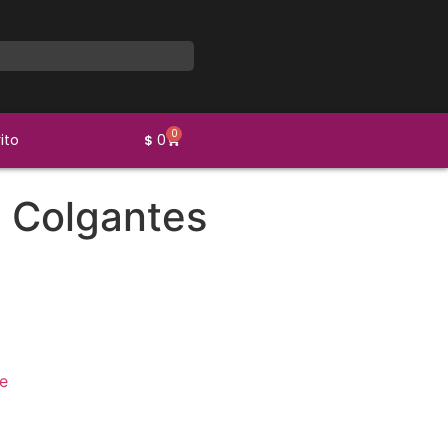
0
ito
0
$
 Colgantes
e