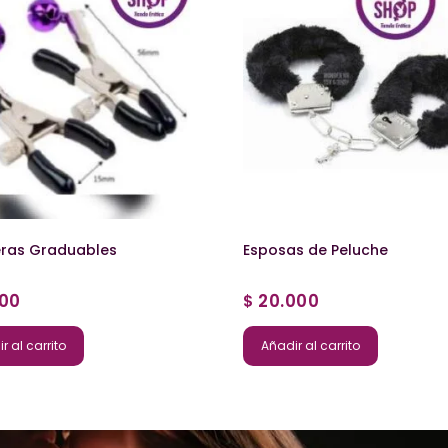
ras Graduables
Esposas de Peluche
000
20.000
$
r al carrito
Añadir al carrito