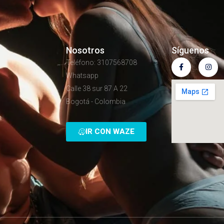
Nosotros
Síguenos
Teléfono: 3107568708
Whatsapp
Calle 38 sur 87 A 22
Bogotá - Colombia
IR CON WAZE