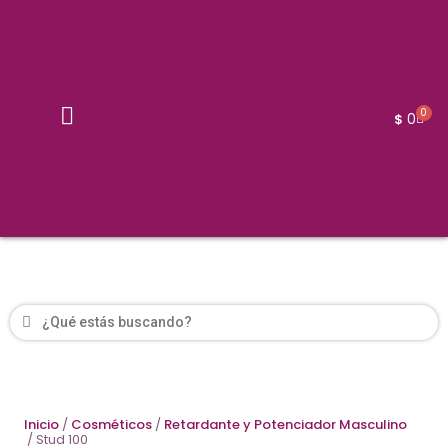
0
0
$
Inicio
/
Cosméticos
/
Retardante y Potenciador Masculino
/ Stud 100