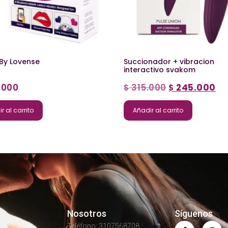
 By Lovense
Succionador + vibracion
interactivo svakom
.000
315.000
245.000
$
$
r al carrito
Añadir al carrito
Nosotros
Síguenos
Teléfono: 3107568708