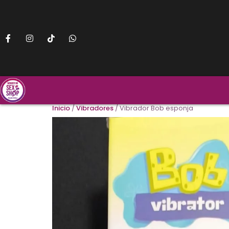
Inicio
/
Vibradores
/ Vibrador Bob esponja