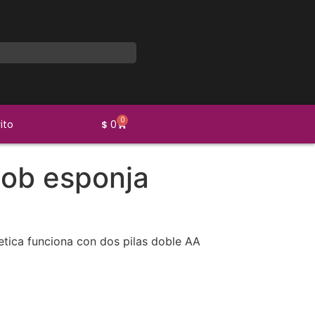
0
ito
0
$
Bob esponja
etica funciona con dos pilas doble AA