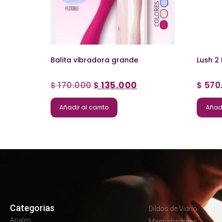
Balita vibradora grande
Lush 2
170.000
135.000
570
$
$
$
Añadir al carrito
Añadi
Categorias
Dildos de Vidrio
Anales
Masturbadores