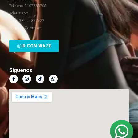
Teléfono: 3107568708
Whatsapp
Calle 38 sur 87 A 22
Bogotá - Colombia
IR CON WAZE
Síguenos