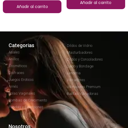
Añadir al carrito
Añadir al carrito
Categorias
Dildos de Vidrio
Anales
Masturbadores
Anillos
Dildos y Consoladores
Cosméticos
Sado y Bondage
Disfraces
Lenceria
Juegos Eroticos
Vibradores
Arnés
Vibradores Premium
Bolas Vaginales
Balitas Vibradoras
Bombas de Crecimiento
Fundas y Extensiones
Nosotros