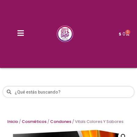
0
0
$
Inicio
/
Cosméticos
/
Condones
/ Vitals Colores Y Sabores