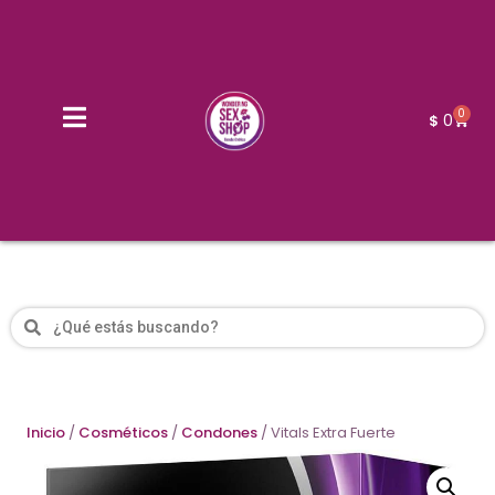
0
0
$
Inicio
/
Cosméticos
/
Condones
/ Vitals Extra Fuerte