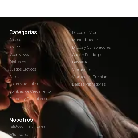
Categorias
Dildos de Vidrio
Anales
Masturbadores
Anillos
Dildos y Consoladores
Cosméticos
Sado y Bondage
Disfraces
Lenceria
Juegos Eroticos
Vibradores
Arnés
Vibradores Premium
Bolas Vaginales
Balitas Vibradoras
Bombas de Crecimiento
Fundas y Extensiones
Nosotros
Teléfono: 3107568708
Whatsapp