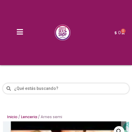
0
0
$
Inicio
/
Lenceria
/ Arnes semi