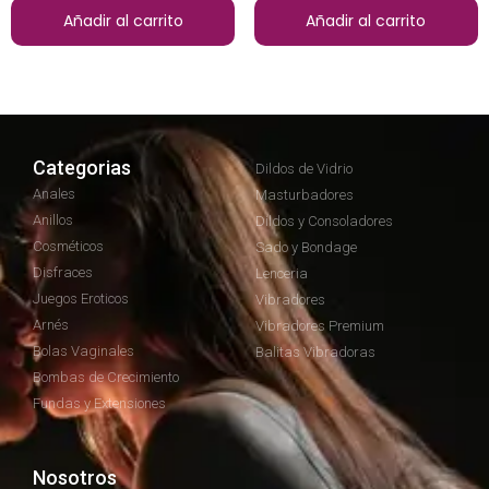
Añadir al carrito
Añadir al carrito
Categorias
Dildos de Vidrio
Anales
Masturbadores
Anillos
Dildos y Consoladores
Cosméticos
Sado y Bondage
Disfraces
Lenceria
Juegos Eroticos
Vibradores
Arnés
Vibradores Premium
Bolas Vaginales
Balitas Vibradoras
Bombas de Crecimiento
Fundas y Extensiones
Nosotros