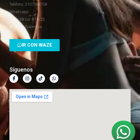
Teléfono: 3107568708
Whatsapp
Calle 38 sur 87 A 22
Bogotá - Colombia
IR CON WAZE
Síguenos