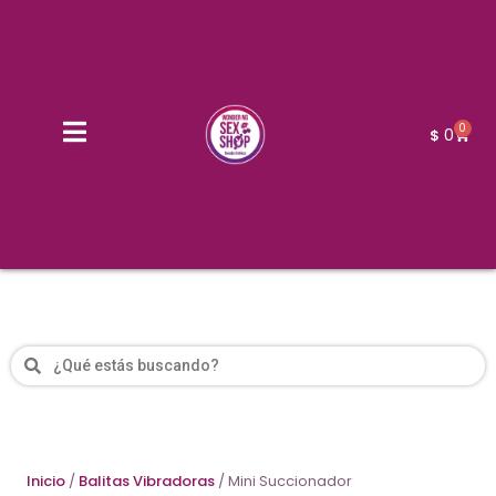
0
0
$
Inicio
/
Balitas Vibradoras
/ Mini Succionador