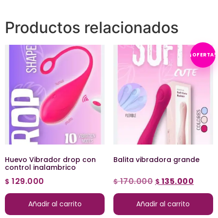
Productos relacionados
¡OFERTA!
Huevo Vibrador drop con
Balita vibradora grande
control inalambrico
129.000
170.000
135.000
$
$
$
Añadir al carrito
Añadir al carrito