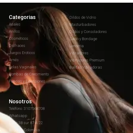
Categorias
Dildos de Vidrio
Anales
Masturbadores
Anillos
Dildos y Consoladores
Cosméticos
Sado y Bondage
Disfraces
Lenceria
Juegos Eroticos
Vibradores
Arnés
Vibradores Premium
Bolas Vaginales
Balitas Vibradoras
Bombas de Crecimiento
Fundas y Extensiones
Nosotros
Teléfono: 3107568708
Whatsapp
Calle 38 sur 87 A 22
Bogotá - Colombia