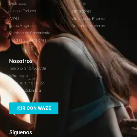
Disfraces
Lenceria
Juegos Eroticos
Vibradores
Arnés
Vibradores Premium
Bolas Vaginales
Balitas Vibradoras
Bombas de Crecimiento
Fundas y Extensiones
Nosotros
Teléfono: 3107568708
Whatsapp
Calle 38 sur 87 A 22
Bogotá - Colombia
IR CON WAZE
Síguenos