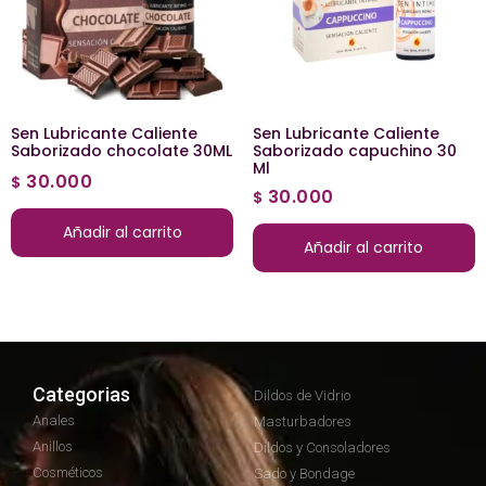
Sen Lubricante Caliente
Sen Lubricante Caliente
Saborizado chocolate 30ML
Saborizado capuchino 30
Ml
30.000
$
30.000
$
Añadir al carrito
Añadir al carrito
Categorias
Dildos de Vidrio
Anales
Masturbadores
Anillos
Dildos y Consoladores
Cosméticos
Sado y Bondage