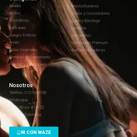
Anales
Masturbadores
Anillos
Dildos y Consoladores
Cosméticos
Sado y Bondage
Disfraces
Lenceria
Juegos Eroticos
Vibradores
Arnés
Vibradores Premium
Bolas Vaginales
Balitas Vibradoras
Bombas de Crecimiento
Fundas y Extensiones
Nosotros
Teléfono: 3107568708
Whatsapp
Calle 38 sur 87 A 22
Bogotá - Colombia
IR CON WAZE