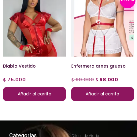
¡OFERTA!
Diabla Vestido
Enfermera arnes grueso
75.000
90.000
58.000
$
$
$
Añadir al carrito
Añadir al carrito
Categorias
Dildos de Vidrio