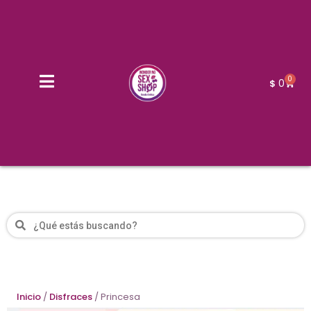
0
0
$
Inicio
/
Disfraces
/ Princesa