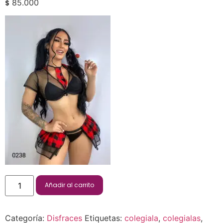
85.000
$
Añadir al carrito
Categoría:
Disfraces
Etiquetas:
colegiala
,
colegialas
,