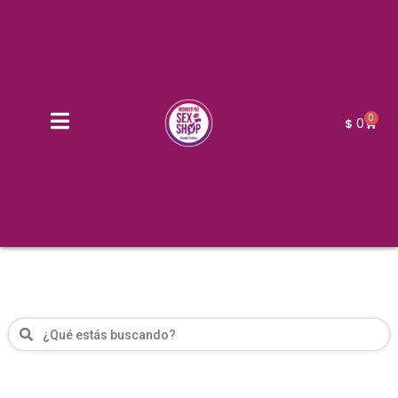
0
0
$