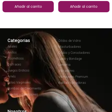
Añadir al carrito
Añadir al carrito
Categorias
Dildos de Vidrio
Anales
Masturbadores
Anillos
Dildos y Consoladores
Cosméticos
Sado y Bondage
Disfraces
Lenceria
Juegos Eroticos
Vibradores
Arnés
Vibradores Premium
Bolas Vaginales
Balitas Vibradoras
Bombas de Crecimiento
Fundas y Extensiones
Nosotros