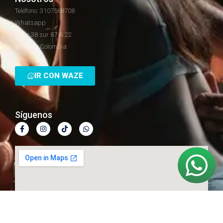
Teléfono: 3107568708
Whatsapp
Calle 38 sur 87 A 22
Bogotá - Colombia
IR CON WAZE
Síguenos